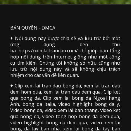
BẢN QUYỀN - DMCA
+ Nội dung này được chia sẻ và lưu trữ bởi một
ứng dụng bên thứ
ba. https://xemlaitrandau.com/ chỉ giúp bạn tổng
hợp nội dung trên Internet giống như một công
cụ tìm kiếm. Chúng tôi không sở hữu cũng như
lưu trữ nội dung này và sẽ không chịu trách
nhiệm cho các vấn đề liên quan.
+ Clip
xem lai tran dau
bong da
,
xem lai tran dau
dem hom qua,
xem lai tran dau dem qua
, Clip
ket
qua bong da
,
Clip xem lai bong da
Ngoai hang
Anh, bong da italia, video
highlight bong da
y,
Video bong da,
video xem lai ban thang
,
video
ket
qua bong da
, video tong hop bong da dem qua,
video highlight bong da dem qua
,
video xem lai
bong da
tay ban nha, xem lại bong da tay ban