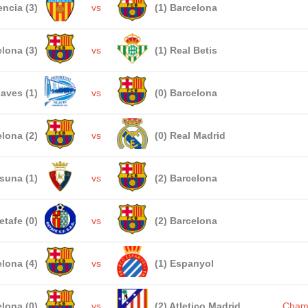
encia (3)
vs
(1) Barcelona
lona (3)
vs
(1) Real Betis
laves (1)
vs
(0) Barcelona
lona (2)
vs
(0) Real Madrid
suna (1)
vs
(2) Barcelona
etafe (0)
vs
(2) Barcelona
lona (4)
vs
(1) Espanyol
lona (0)
vs
(2) Atletico Madrid
Cham