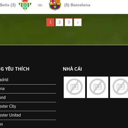
Betis (3)
vs
(5) Barcelona
1
2
3
G YÊU THÍCH
NHÀ CÁI
adrid
ona
und
ster City
ster United
us