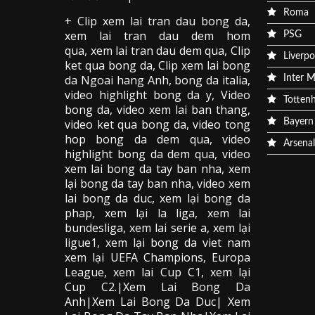
Roma
+ Clip
xem lai tran dau
bong da
,
xem lai tran dau dem hom
PSG
qua,
xem lai tran dau dem qua
, Clip
Liverpo
ket qua bong da
,
Clip xem lai bong
da
Ngoai hang Anh, bong da italia,
Inter M
video
highlight bong da
y, Video
Totten
bong da,
video xem lai ban thang
,
video
ket qua bong da
, video tong
Bayern
hop bong da dem qua,
video
Arsenal
highlight bong da dem qua
,
video
xem lai bong da
tay ban nha, xem
lại bong da tay ban nha,
video
xem
lai bong da
duc, xem lại bong da
phap, xem lại la liga, xem lai
bundesliga, xem lai serie a, xem lại
ligue1, xem lại bong da viet nam
xem lại UEFA Champions, Europa
League, xem lai Cup C1, xem lại
Cup C2.
|Xem Lai Bong Da
Anh|Xem Lai Bong Da Duc| Xem