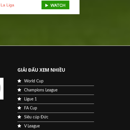
La Liga
GIẢI ĐẤU XEM NHIỀU
World Cup
Champions League
Ligue 1
FA Cup
Siêu cúp Đức
V League