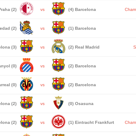
Praha (2)
vs
(4) Barcelona
Cham
edad (2)
vs
(1) Barcelona
lona (3)
vs
(2) Real Madrid
S
nyol (0)
vs
(2) Barcelona
arreal (0)
vs
(2) Barcelona
lona (2)
vs
(0) Osasuna
lona (2)
vs
(1) Eintracht Frankfurt
Cham