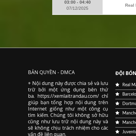
03:00 - 04:40
Real 
07/12/2025
BẢN QUYỀN - DMCA
ĐỘI BÓN
+ Nội dung này được chia sẻ và lưu
Real M
trữ bởi một ứng dụng bên thứ
Barcel
ba. https://xemlaitrandau.com/ chỉ
giúp bạn tổng hợp nội dung trên
Dortm
Internet giống như một công cụ
Manche
tìm kiếm. Chúng tôi không sở hữu
cũng như lưu trữ nội dung này và
Manche
sẽ không chịu trách nhiệm cho các
Juvent
vấn đề liên quan.