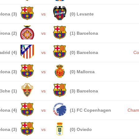
lona (3)
vs
(0) Levante
irona (2)
vs
(1) Barcelona
adrid (4)
vs
(0) Barcelona
Co
lona (3)
vs
(0) Mallorca
Elche (1)
vs
(3) Barcelona
lona (4)
vs
(1) FC Copenhagen
Cham
lona (3)
vs
(0) Oviedo