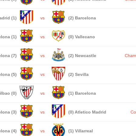
adrid (1)
vs
(2) Barcelona
lona (1)
vs
(0) Vallecano
lona (7)
vs
(2) Newcastle
Cham
lona (5)
vs
(2) Sevilla
ilbao (0)
vs
(1) Barcelona
lona (3)
vs
(0) Atletico Madrid
Co
lona (4)
vs
(1) Villarreal