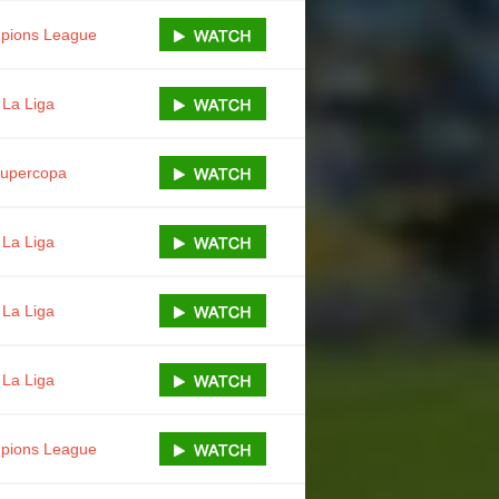
pions League
La Liga
upercopa
La Liga
La Liga
La Liga
pions League