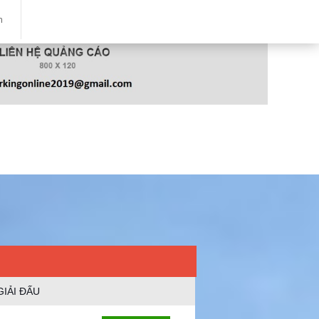
m
GIẢI ĐẤU