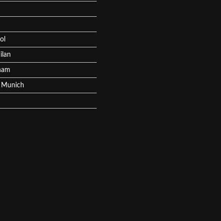
ol
ilan
ham
 Munich