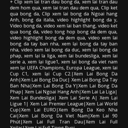
+ Clip
xem lai tran dau
bong da
,
xem lai tran dau
dem hom qua,
xem lai tran dau dem qua
, Clip
ket
qua bong da
,
Clip xem lai bong da
Ngoai hang
Anh, bong da italia, video
highlight bong da
y,
Video bong da,
video xem lai ban thang
,
video
ket
qua bong da
, video tong hop bong da dem qua,
video highlight bong da dem qua
,
video xem lai
bong da
tay ban nha, xem lại bong da tay ban
nha,
video
xem lai bong da
duc, xem lại bong da
phap, xem lại la liga, xem lai bundesliga, xem lai
serie a, xem lại ligue1, xem lại bong da viet nam
xem lại UEFA Champions, Europa League, xem lai
Cup C1, xem lại Cup C2.
|Xem Lai Bong Da
Anh|Xem Lai Bong Da Duc| Xem Lai Bong Da Tay
Ban Nha|Xem Lai Bong Da Y|Xem Lai Bong Da
Phap| Xem Lai Ngoai Hang Anh|Xem Lai La Liga|
Xem Lai Bundesliga| Xem Lai Serie A| Xem Lại
Ligue 1| Xem Lai Premier League|Xem Lai World
Cup|Xem Lai EURO|Xem Bong Da Keo Nha
Cai|Xem Lai Bong Da Viet Nam|Xem Lai 90
Phút|Xem Lai Full Tran Dau|Xem Lai Full
Xoilac|Xem Lai Full Tieng Ruoi