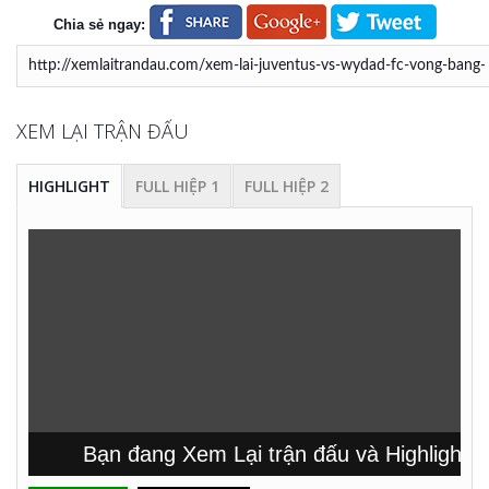
Chia sẻ ngay:
XEM LẠI TRẬN ĐẤU
HIGHLIGHT
FULL HIỆP 1
FULL HIỆP 2
Bạn đang Xem Lại trận đấu và Highlight t