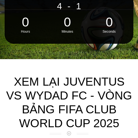
4
-
1
0
0
0
Hours
Minutes
Seconds
XEM LẠI JUVENTUS
VS WYDAD FC - VÒNG
BẢNG FIFA CLUB
WORLD CUP 2025