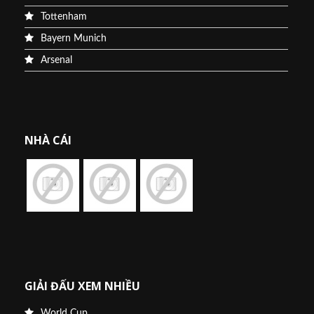
Tottenham
Bayern Munich
Arsenal
NHÀ CÁI
GIẢI ĐẤU XEM NHIỀU
World Cup