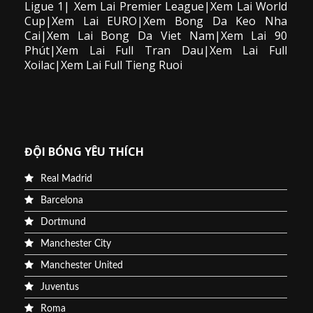
Ligue 1| Xem Lai Premier League|Xem Lai World
Cup|Xem Lai EURO|Xem Bong Da Keo Nha
Cai|Xem Lai Bong Da Viet Nam|Xem Lai 90
Phút|Xem Lai Full Tran Dau|Xem Lai Full
Xoilac|Xem Lai Full Tieng Ruoi
ĐỘI BÓNG YÊU THÍCH
Real Madrid
Barcelona
Dortmund
Manchester City
Manchester United
Juventus
Roma