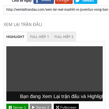
Chia sẻ ngay:
XEM LẠI TRẬN ĐẤU
HIGHLIGHT
FULL HIỆP 1
FULL HIỆP 2
Bạn đang Xem Lại trận đấu và Highlight t
Server 1
Server 2
Fullscreen