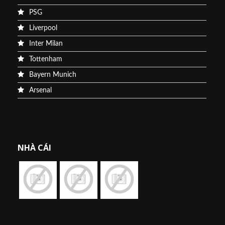
PSG
Liverpool
Inter Milan
Tottenham
Bayern Munich
Arsenal
NHÀ CÁI