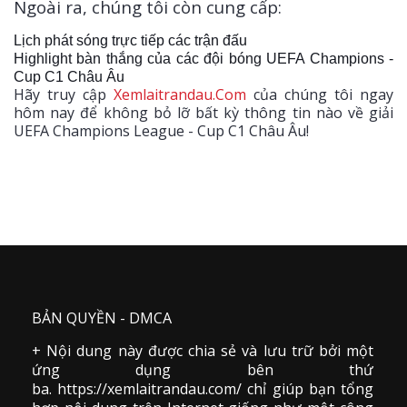
Ngoài ra, chúng tôi còn cung cấp:
Lịch phát sóng trực tiếp các trận đấu
Highlight bàn thắng của các đội bóng UEFA Champions -
Cup C1 Châu Âu
Hãy truy cập
Xemlaitrandau.Com
của chúng tôi ngay
hôm nay để không bỏ lỡ bất kỳ thông tin nào về giải
UEFA Champions League - Cup C1 Châu Âu!
BẢN QUYỀN - DMCA
+ Nội dung này được chia sẻ và lưu trữ bởi một
ứng dụng bên thứ
ba. https://xemlaitrandau.com/ chỉ giúp bạn tổng