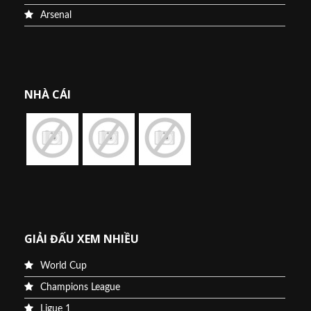
Arsenal
NHÀ CÁI
GIẢI ĐẤU XEM NHIỀU
World Cup
Champions League
Ligue 1