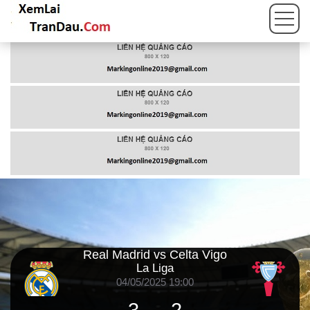
Real Madrid vs Celta Vigo
La Liga
04/05/2025 19:00
3
-
2