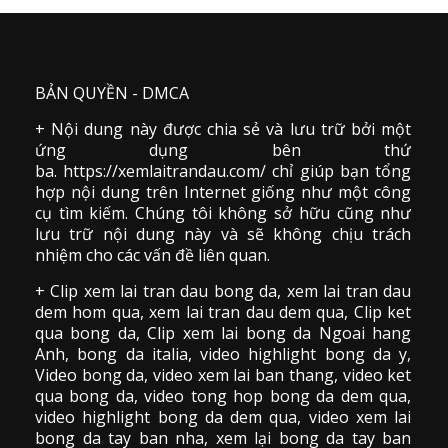
BẢN QUYỀN - DMCA
+ Nội dung này được chia sẻ và lưu trữ bởi một
ứng dụng bên thứ
ba. https://xemlaitrandau.com/ chỉ giúp bạn tổng
hợp nội dung trên Internet giống như một công
cụ tìm kiếm. Chúng tôi không sở hữu cũng như
lưu trữ nội dung này và sẽ không chịu trách
nhiệm cho các vấn đề liên quan.
+ Clip
xem lai tran dau
bong da
,
xem lai tran dau
dem hom qua,
xem lai tran dau dem qua
, Clip
ket
qua bong da
,
Clip xem lai bong da
Ngoai hang
Anh, bong da italia, video
highlight bong da
y,
Video bong da,
video xem lai ban thang
,
video
ket
qua bong da
, video tong hop bong da dem qua,
video highlight bong da dem qua
,
video xem lai
bong da
tay ban nha, xem lại bong da tay ban