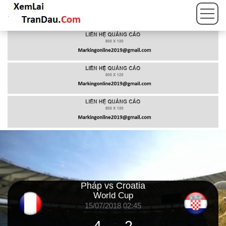
Pháp vs Croatia
World Cup
15/07/2018 02:45
4
-
2