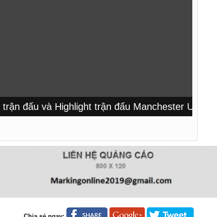
n đấu và Highlight trận đấu Manchester United vs 
Chia sẻ ngay: