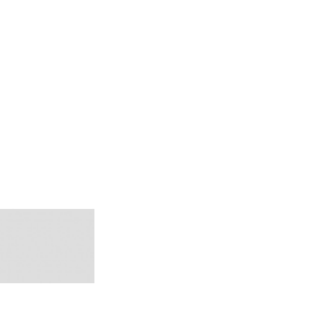
Tottenham tại Xemlaitrandau.Com . Để tạo tài cá 