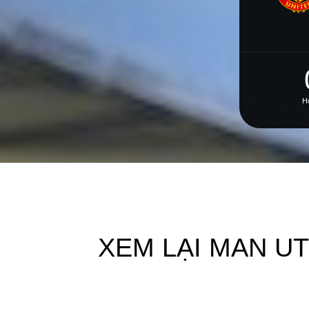
H
XEM LẠI MAN U