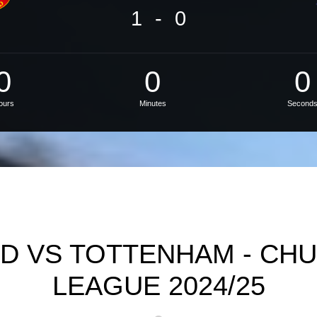
1
-
0
0
0
0
ours
Minutes
Second
TD VS TOTTENHAM - CH
LEAGUE 2024/25