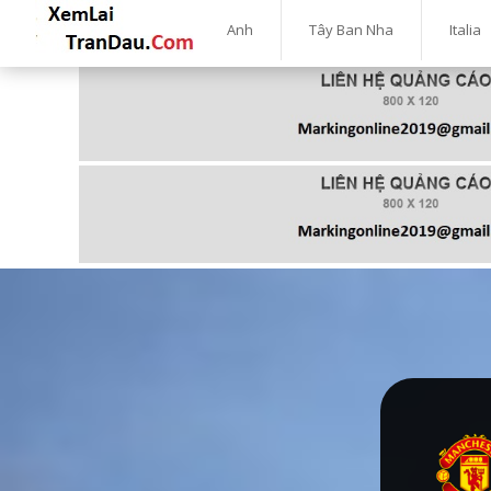
Anh
Tây Ban Nha
Italia