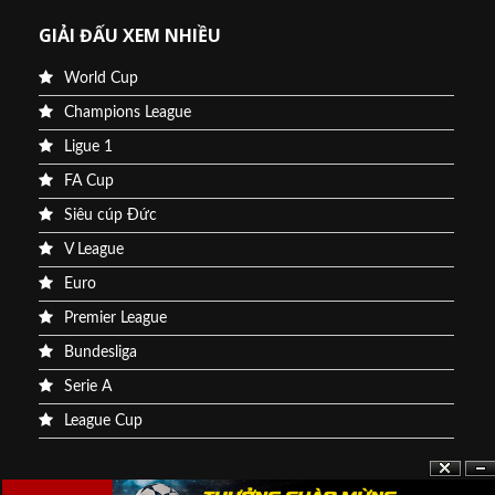
GIẢI ĐẤU XEM NHIỀU
World Cup
Champions League
Ligue 1
FA Cup
Siêu cúp Đức
V League
Euro
Premier League
Bundesliga
Serie A
League Cup
X
-