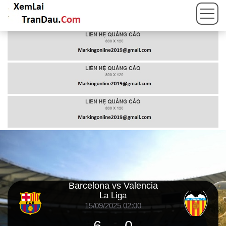
Barcelona vs Valencia
La Liga
15/09/2025 02:00
6
-
0