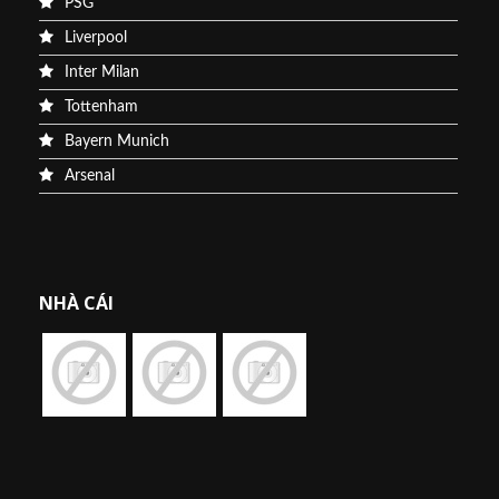
PSG
Liverpool
Inter Milan
Tottenham
Bayern Munich
Arsenal
NHÀ CÁI