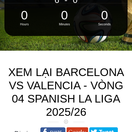
0
0
0
Hours
Minutes
Seconds
XEM LẠI BARCELONA
VS VALENCIA - VÒNG
04 SPANISH LA LIGA
2025/26