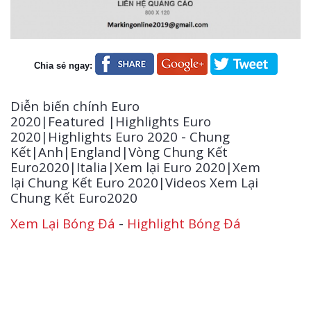
Chia sẻ ngay:
Diễn biến chính Euro
2020|Featured |Highlights Euro
2020|Highlights Euro 2020 - Chung
Kết|Anh|England|Vòng Chung Kết
Euro2020|Italia|Xem lại Euro 2020|Xem
lại Chung Kết Euro 2020|Videos Xem Lại
Chung Kết Euro2020
Xem Lại Bóng Đá
-
Highlight Bóng Đá