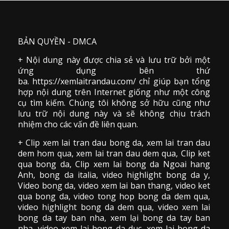
BẢN QUYỀN - DMCA
+ Nội dung này được chia sẻ và lưu trữ bởi một
ứng dụng bên thứ
ba. https://xemlaitrandau.com/ chỉ giúp bạn tổng
hợp nội dung trên Internet giống như một công
cụ tìm kiếm. Chúng tôi không sở hữu cũng như
lưu trữ nội dung này và sẽ không chịu trách
nhiệm cho các vấn đề liên quan.
+ Clip
xem lai tran dau
bong da
,
xem lai tran dau
dem hom qua,
xem lai tran dau dem qua
, Clip
ket
qua bong da
,
Clip xem lai bong da
Ngoai hang
Anh, bong da italia, video
highlight bong da
y,
Video bong da,
video xem lai ban thang
,
video
ket
qua bong da
, video tong hop bong da dem qua,
video highlight bong da dem qua
,
video xem lai
bong da
tay ban nha, xem lại bong da tay ban
nha,
video
xem lai bong da
duc, xem lại bong da