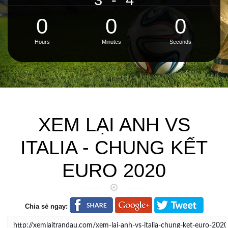
0
0
0
Hours
Minutes
Seconds
XEM LẠI ANH VS
ITALIA - CHUNG KẾT
EURO 2020
Chia sẻ ngay: