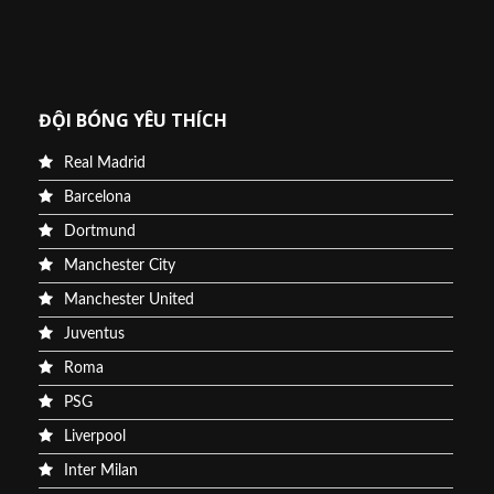
ĐỘI BÓNG YÊU THÍCH
Real Madrid
Barcelona
Dortmund
Manchester City
Manchester United
Juventus
Roma
PSG
Liverpool
Inter Milan