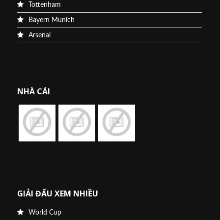
Tottenham
Bayern Munich
Arsenal
NHÀ CÁI
GIẢI ĐẤU XEM NHIỀU
World Cup