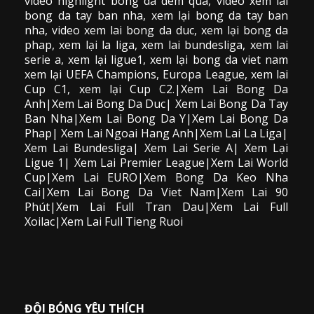
video highlight bong da dem qua
,
video xem lai
bong da
tay ban nha, xem lại bong da tay ban
nha,
video
xem lai bong da
duc, xem lại bong da
phap, xem lại la liga, xem lai bundesliga, xem lai
serie a, xem lại ligue1, xem lại bong da viet nam
xem lại UEFA Champions, Europa League, xem lai
Cup C1, xem lại Cup C2.
|Xem Lai Bong Da
Anh|Xem Lai Bong Da Duc| Xem Lai Bong Da Tay
Ban Nha|Xem Lai Bong Da Y|Xem Lai Bong Da
Phap| Xem Lai Ngoai Hang Anh|Xem Lai La Liga|
Xem Lai Bundesliga| Xem Lai Serie A| Xem Lại
Ligue 1| Xem Lai Premier League|Xem Lai World
Cup|Xem Lai EURO|Xem Bong Da Keo Nha
Cai|Xem Lai Bong Da Viet Nam|Xem Lai 90
Phút|Xem Lai Full Tran Dau|Xem Lai Full
Xoilac|Xem Lai Full Tieng Ruoi
ĐỘI BÓNG YÊU THÍCH