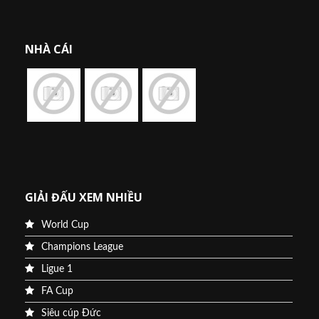
NHÀ CÁI
GIẢI ĐẤU XEM NHIỀU
World Cup
Champions League
Ligue 1
FA Cup
Siêu cúp Đức