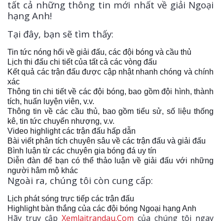
tất cả những thông tin mới nhất về giải Ngoại
hạng Anh!
Tại đây, bạn sẽ tìm thấy:
Tin tức nóng hổi về giải đấu, các đội bóng và cầu thủ
Lịch thi đấu chi tiết của tất cả các vòng đấu
Kết quả các trận đấu được cập nhật nhanh chóng và chính
xác
Thông tin chi tiết về các đội bóng, bao gồm đội hình, thành
tích, huấn luyện viên, v.v.
Thông tin về các cầu thủ, bao gồm tiểu sử, số liệu thống
kê, tin tức chuyển nhượng, v.v.
Video highlight các trận đấu hấp dẫn
Bài viết phân tích chuyên sâu về các trận đấu và giải đấu
Bình luận từ các chuyên gia bóng đá uy tín
Diễn đàn để bạn có thể thảo luận về giải đấu với những
người hâm mộ khác
Ngoài ra, chúng tôi còn cung cấp:
Lịch phát sóng trực tiếp các trận đấu
Highlight bàn thắng của các đội bóng Ngoại hạng Anh
Hãy truy cập
Xemlaitrandau.Com
của chúng tôi ngay