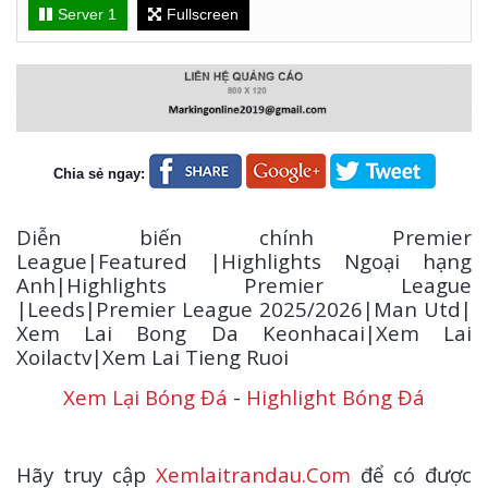
Server 1
Fullscreen
Chia sẻ ngay:
Diễn biến chính Premier
League|Featured |Highlights Ngoại hạng
Anh|Highlights Premier League
|Leeds|
Premier League 2025/2026|Man Utd|
Xem Lai Bong Da Keonhacai|Xem Lai
Xoilactv|Xem Lai Tieng Ruoi
Xem Lại Bóng Đá
-
Highlight Bóng Đá
Hãy truy cập
Xemlaitrandau.Com
để có được