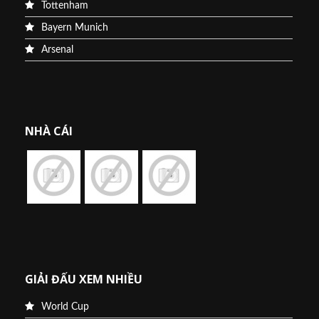
Tottenham
Bayern Munich
Arsenal
NHÀ CÁI
GIẢI ĐẤU XEM NHIỀU
World Cup