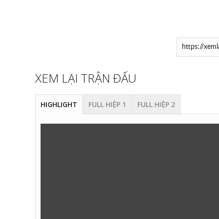
XEM LẠI TRẬN ĐẤU
HIGHLIGHT
FULL HIỆP 1
FULL HIỆP 2