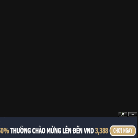
X
-
Video Bóng Đá