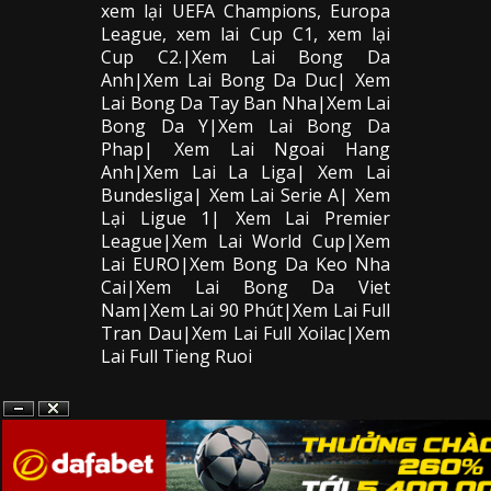
xem lại UEFA Champions, Europa
League, xem lai Cup C1, xem lại
Cup C2.
|Xem Lai Bong Da
Anh|Xem Lai Bong Da Duc| Xem
Lai Bong Da Tay Ban Nha|Xem Lai
Bong Da Y|Xem Lai Bong Da
Phap| Xem Lai Ngoai Hang
Anh|Xem Lai La Liga| Xem Lai
Bundesliga| Xem Lai Serie A| Xem
Lại Ligue 1| Xem Lai Premier
League|Xem Lai World Cup|Xem
Lai EURO|Xem Bong Da Keo Nha
Cai|Xem Lai Bong Da Viet
Nam|Xem Lai 90 Phút|Xem Lai Full
Tran Dau|Xem Lai Full Xoilac|Xem
Lai Full Tieng Ruoi
Xem Lại Trận Đ