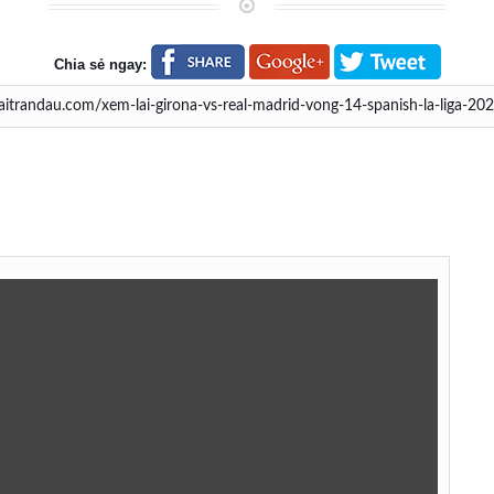
Chia sẻ ngay: