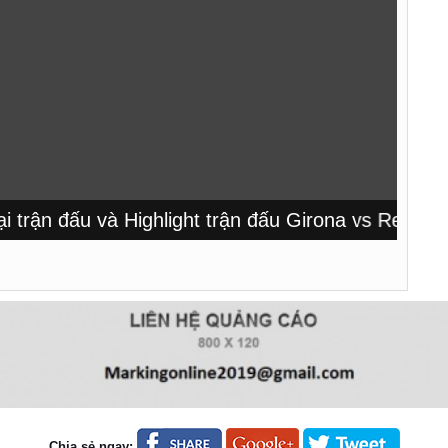
n đấu và Highlight trận đấu Girona vs Real Madri
Chia sẻ ngay: