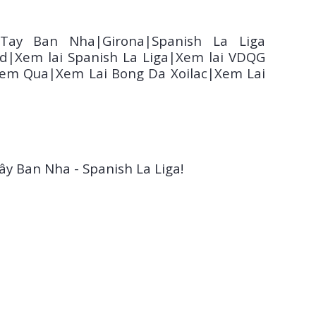
 Tay Ban Nha|Girona|Spanish La Liga
d|Xem lai Spanish La Liga|Xem lai VDQG
Dem Qua|Xem Lai Bong Da Xoilac|Xem Lai
ây Ban Nha - Spanish La Liga!