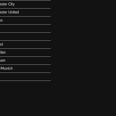
ster City
ster United
us
ol
ilan
ham
 Munich