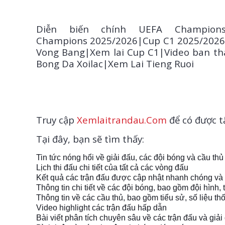
Diễn biến chính UEFA Champions 
Champions 2025/2026|Cup C1 2025/2026
Vong Bang|Xem lai Cup C1|Video ban t
Bong Da Xoilac|Xem Lai Tieng Ruoi
Truy cập
Xemlaitrandau.Com
để có được t
Tại đây, bạn sẽ tìm thấy:
Tin tức nóng hổi về giải đấu, các đội bóng và cầu thủ
Lịch thi đấu chi tiết của tất cả các vòng đấu
Kết quả các trận đấu được cập nhật nhanh chóng và
Thông tin chi tiết về các đội bóng, bao gồm đội hình, t
Thông tin về các cầu thủ, bao gồm tiểu sử, số liệu th
Video highlight các trận đấu hấp dẫn
Bài viết phân tích chuyên sâu về các trận đấu và giải