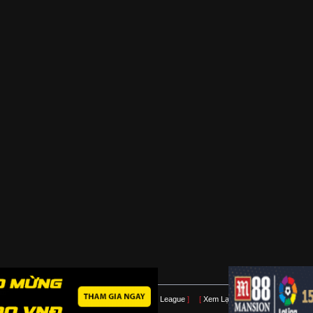
ấu
Highlight Xem Lại
Xem Lại Premier League
Xem Lại Champions League