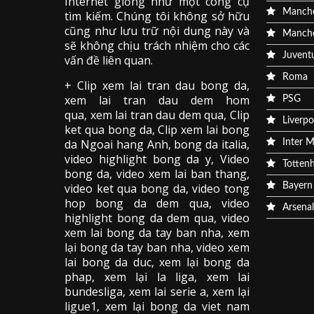
Internet giống như một công cụ
Manche
tìm kiếm. Chúng tôi không sở hữu
cũng như lưu trữ nội dung này và
Manche
sẽ không chịu trách nhiệm cho các
Juvent
vấn đề liên quan.
Roma
+ Clip
xem lai tran dau
bong da
,
xem lai tran dau dem hom
PSG
qua,
xem lai tran dau dem qua
, Clip
Liverpo
ket qua bong da
,
Clip xem lai bong
da
Ngoai hang Anh, bong da italia,
Inter M
video
highlight bong da
y, Video
Totten
bong da,
video xem lai ban thang
,
video
ket qua bong da
, video tong
Bayern
hop bong da dem qua,
video
Arsenal
highlight bong da dem qua
,
video
xem lai bong da
tay ban nha, xem
lại bong da tay ban nha,
video
xem
lai bong da
duc, xem lại bong da
phap, xem lại la liga, xem lai
bundesliga, xem lai serie a, xem lại
ligue1, xem lại bong da viet nam