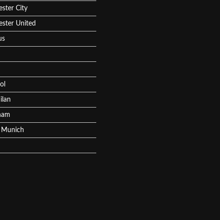
ster City
ster United
us
ol
ilan
ham
 Munich