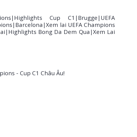
ns|Highlights Cup C1|Brugge|
UEFA
ions|Barcelona
|Xem lai UEFA Champions
ai|Highlights Bong Da Dem Qua|Xem Lai
pions - Cup C1 Châu Âu!