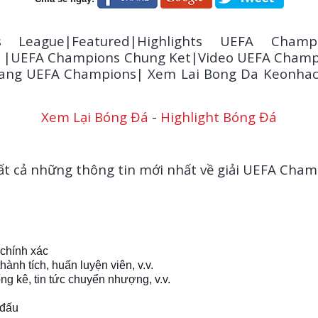
League|Featured|Highlights UEFA Champio
 |UEFA Champions Chung Ket|Video UEFA Champ
hang UEFA Champions| Xem Lai Bong Da Keonhac
Xem Lại Bóng Đá
-
Highlight Bóng Đá
ất cả những thông tin mới nhất về giải UEFA Cham
 chính xác
hành tích, huấn luyện viên, v.v.
ống kê, tin tức chuyển nhượng, v.v.
 đấu