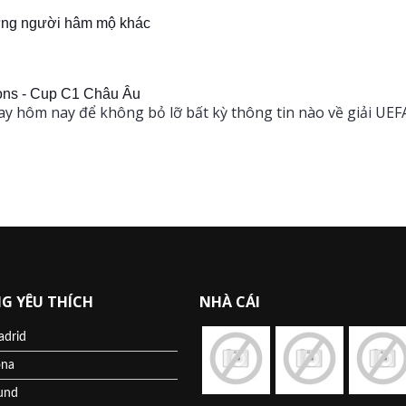
những người hâm mộ khác
ons - Cup C1 Châu Âu
ay hôm nay để không bỏ lỡ bất kỳ thông tin nào về giải UE
G YÊU THÍCH
NHÀ CÁI
adrid
ona
und