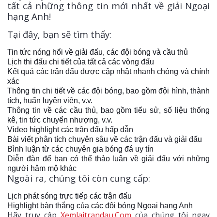
tất cả những thông tin mới nhất về giải Ngoại
hạng Anh!
Tại đây, bạn sẽ tìm thấy:
Tin tức nóng hổi về giải đấu, các đội bóng và cầu thủ
Lịch thi đấu chi tiết của tất cả các vòng đấu
Kết quả các trận đấu được cập nhật nhanh chóng và chính
xác
Thông tin chi tiết về các đội bóng, bao gồm đội hình, thành
tích, huấn luyện viên, v.v.
Thông tin về các cầu thủ, bao gồm tiểu sử, số liệu thống
kê, tin tức chuyển nhượng, v.v.
Video highlight các trận đấu hấp dẫn
Bài viết phân tích chuyên sâu về các trận đấu và giải đấu
Bình luận từ các chuyên gia bóng đá uy tín
Diễn đàn để bạn có thể thảo luận về giải đấu với những
người hâm mộ khác
Ngoài ra, chúng tôi còn cung cấp:
Lịch phát sóng trực tiếp các trận đấu
Highlight bàn thắng của các đội bóng Ngoại hạng Anh
Hãy truy cập
Xemlaitrandau.Com
của chúng tôi ngay