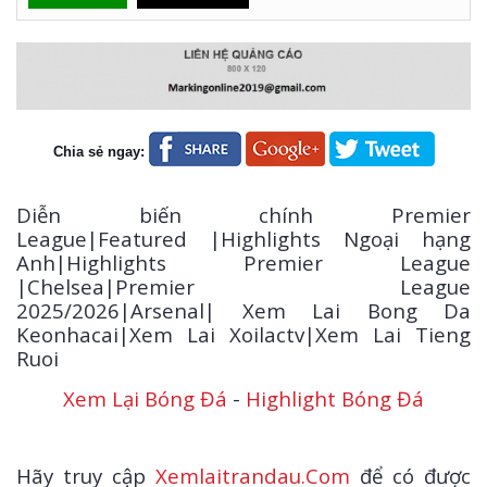
Chia sẻ ngay:
Diễn biến chính Premier
League|Featured |Highlights Ngoại hạng
Anh|Highlights Premier League
|Chelsea|
Premier League
2025/2026|Arsenal| Xem Lai Bong Da
Keonhacai|Xem Lai Xoilactv|Xem Lai Tieng
Ruoi
Xem Lại Bóng Đá
-
Highlight Bóng Đá
Hãy truy cập
Xemlaitrandau.Com
để có được