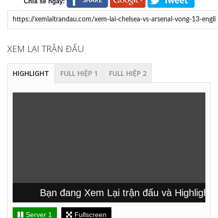
Chia sẻ ngay:
XEM LẠI TRẬN ĐẤU
HIGHLIGHT
FULL HIỆP 1
FULL HIỆP 2
Bạn đang Xem Lại trận đấu và Highlight t
Server 1
Fullscreen