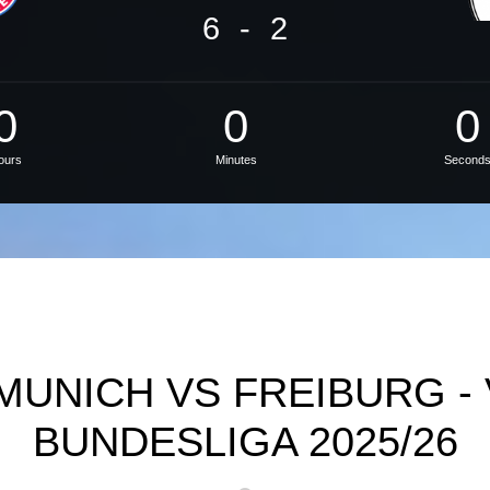
6
-
2
0
0
0
ours
Minutes
Second
 MUNICH VS FREIBURG -
BUNDESLIGA 2025/26