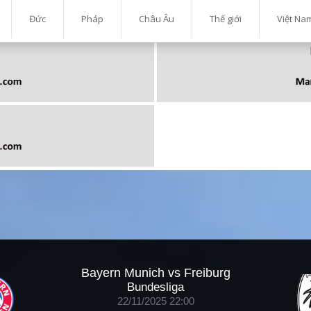
Đức
Pháp
Châu Âu
Thế giới
Việt Na
Bayern Munich vs Freiburg
Bundesliga
22/11/2025 22:00