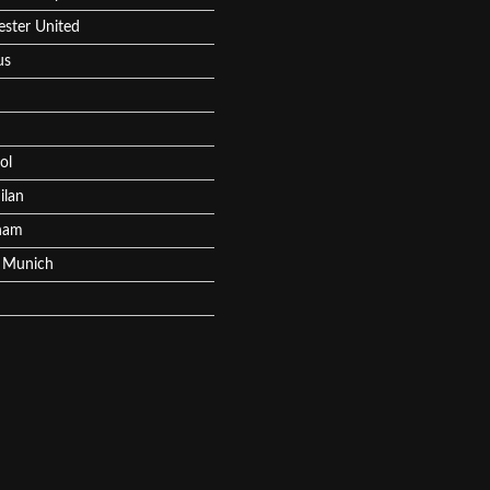
ster United
us
ol
ilan
ham
 Munich