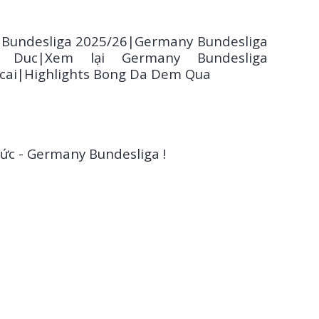
|Bundesliga 2025/26|Germany Bundesliga
Duc|Xem lại Germany Bundesliga
cai|Highlights Bong Da Dem Qua
Đức - Germany Bundesliga !