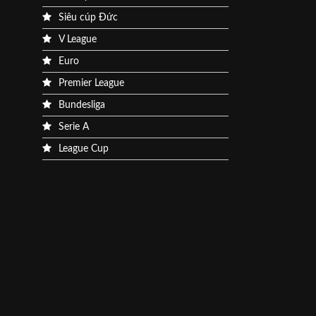
Siêu cúp Đức
V League
Euro
Premier League
Bundesliga
Serie A
League Cup