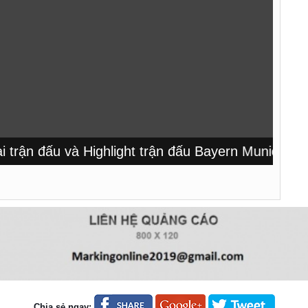
n đấu và Highlight trận đấu Bayern Munich vs Frei
Chia sẻ ngay: