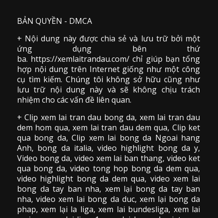
BẢN QUYỀN - DMCA
+ Nội dung này được chia sẻ và lưu trữ bởi một
ứng dụng bên thứ
ba. https://xemlaitrandau.com/ chỉ giúp bạn tổng
hợp nội dung trên Internet giống như một công
cụ tìm kiếm. Chúng tôi không sở hữu cũng như
lưu trữ nội dung này và sẽ không chịu trách
nhiệm cho các vấn đề liên quan.
+ Clip
xem lai tran dau
bong da
,
xem lai tran dau
dem hom qua,
xem lai tran dau dem qua
, Clip
ket
qua bong da
,
Clip xem lai bong da
Ngoai hang
Anh, bong da italia, video
highlight bong da
y,
Video bong da,
video xem lai ban thang
,
video
ket
qua bong da
, video tong hop bong da dem qua,
video highlight bong da dem qua
,
video xem lai
bong da
tay ban nha, xem lại bong da tay ban
nha,
video
xem lai bong da
duc, xem lại bong da
phap, xem lại la liga, xem lai bundesliga, xem lai