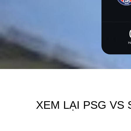
H
XEM LẠI PSG VS