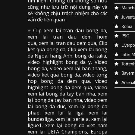
tìm kiếm. Chúng tôi không sở hữu
cũng như lưu trữ nội dung này và
Manche
sẽ không chịu trách nhiệm cho các
Juvent
vấn đề liên quan.
Roma
+ Clip
xem lai tran dau
bong da
,
xem lai tran dau dem hom
PSG
qua,
xem lai tran dau dem qua
, Clip
Liverpo
ket qua bong da
,
Clip xem lai bong
da
Ngoai hang Anh, bong da italia,
Inter M
video
highlight bong da
y, Video
Totten
bong da,
video xem lai ban thang
,
video
ket qua bong da
, video tong
Bayern
hop bong da dem qua,
video
Arsenal
highlight bong da dem qua
,
video
xem lai bong da
tay ban nha, xem
lại bong da tay ban nha,
video
xem
lai bong da
duc, xem lại bong da
phap, xem lại la liga, xem lai
bundesliga, xem lai serie a, xem lại
ligue1, xem lại bong da viet nam
xem lại UEFA Champions, Europa