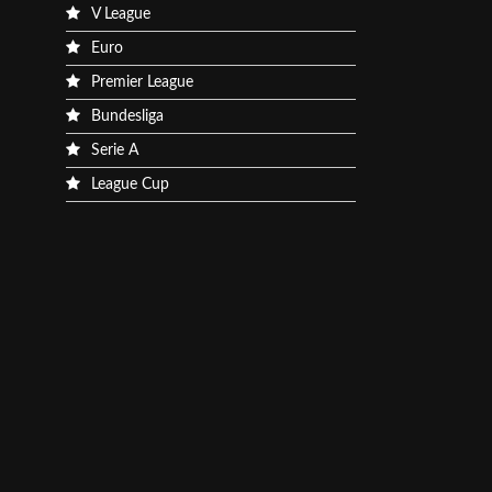
V League
Euro
Premier League
Bundesliga
Serie A
League Cup