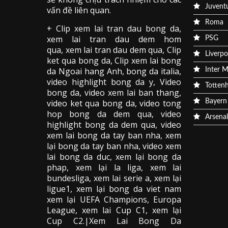
Juvent
vấn đề liên quan.
Roma
+ Clip
xem lai tran dau
bong da
,
xem lai tran dau dem hom
PSG
qua,
xem lai tran dau dem qua
, Clip
Liverpo
ket qua bong da
,
Clip xem lai bong
da
Ngoai hang Anh, bong da italia,
Inter M
video
highlight bong da
y, Video
Totten
bong da,
video xem lai ban thang
,
video
ket qua bong da
, video tong
Bayern
hop bong da dem qua,
video
Arsenal
highlight bong da dem qua
,
video
xem lai bong da
tay ban nha, xem
lại bong da tay ban nha,
video
xem
lai bong da
duc, xem lại bong da
phap, xem lại la liga, xem lai
bundesliga, xem lai serie a, xem lại
ligue1, xem lại bong da viet nam
xem lại UEFA Champions, Europa
League, xem lai Cup C1, xem lại
Cup C2.
|Xem Lai Bong Da