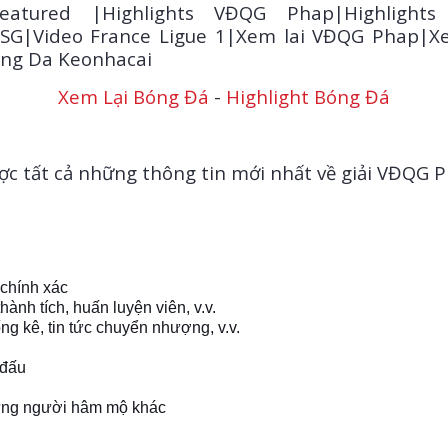
eatured |Highlights VĐQG Phap|Highlights
SG|Video France Ligue 1|Xem lai VĐQG Phap|Xe
ong Da Keonhacai
Xem Lại Bóng Đá
-
Highlight Bóng Đá
ợc tất cả những thông tin mới nhất về giải VĐQG P
 chính xác
hành tích, huấn luyện viên, v.v.
ống kê, tin tức chuyển nhượng, v.v.
 đấu
những người hâm mộ khác