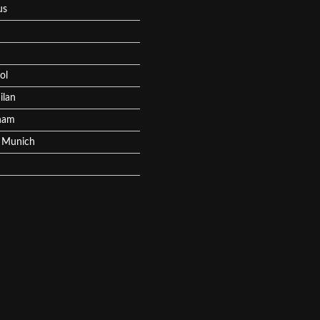
us
ol
ilan
ham
 Munich