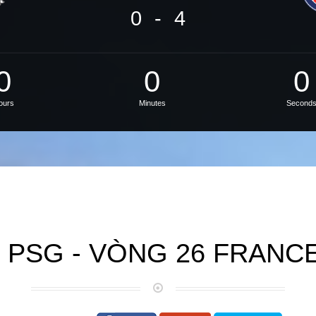
0
-
4
0
0
0
ours
Minutes
Second
 PSG - VÒNG 26 FRANCE