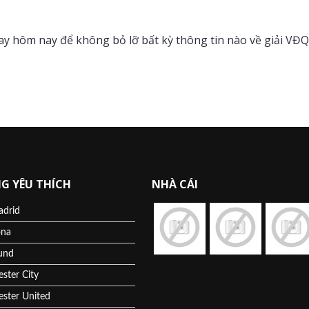
ay hôm nay để không bỏ lỡ bất kỳ thông tin nào về giải VĐ
G YÊU THÍCH
NHÀ CÁI
adrid
ona
und
ster City
ster United