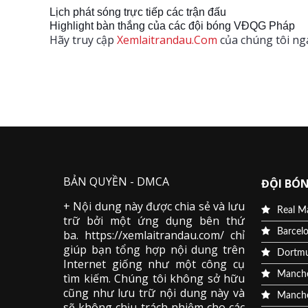
Lịch phát sóng trực tiếp các trận đấu
Highlight bàn thắng của các đội bóng VĐQG Pháp
Hãy truy cập
Xemlaitrandau.Com
của chúng tôi ng
BẢN QUYỀN - DMCA
ĐỘI BÓN
+ Nội dung này được chia sẻ và lưu
Real M
trữ bởi một ứng dụng bên thứ
Barcel
ba. https://xemlaitrandau.com/ chỉ
giúp bạn tổng hợp nội dung trên
Dortm
Internet giống như một công cụ
Manche
tìm kiếm. Chúng tôi không sở hữu
cũng như lưu trữ nội dung này và
Manche
sẽ không chịu trách nhiệm cho các