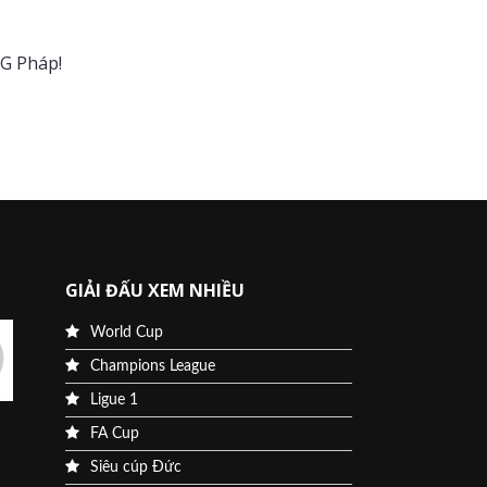
QG Pháp!
GIẢI ĐẤU XEM NHIỀU
World Cup
Champions League
Ligue 1
FA Cup
Siêu cúp Đức