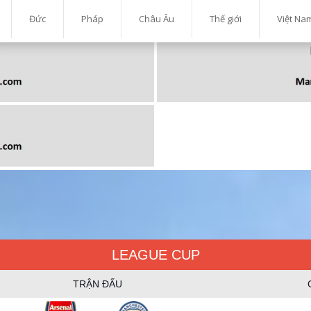
Đức
Pháp
Châu Âu
Thế giới
Việt Na
LEAGUE CUP
TRẬN ĐẤU