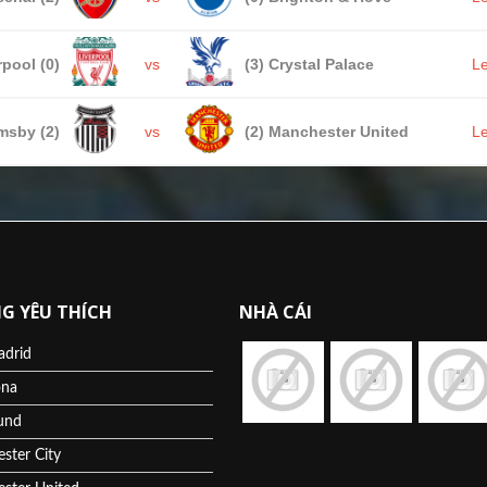
rpool (0)
vs
(3) Crystal Palace
L
msby (2)
vs
(2) Manchester United
L
G YÊU THÍCH
NHÀ CÁI
adrid
ona
und
ster City