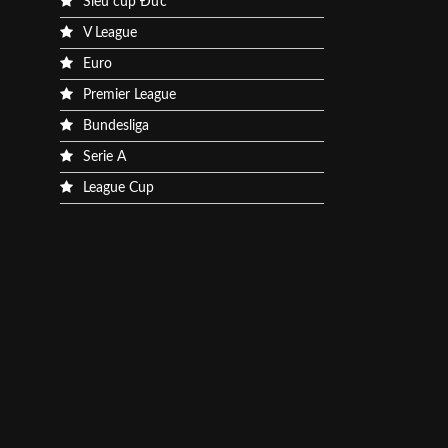
Siêu cúp Đức
V League
Euro
Premier League
Bundesliga
Serie A
League Cup