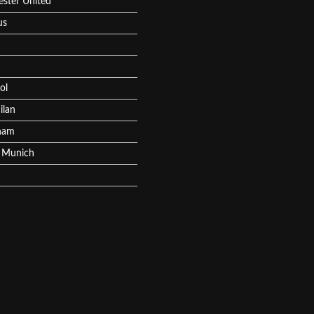
ster United
us
ol
ilan
ham
 Munich