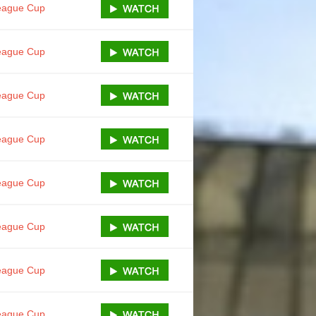
eague Cup
eague Cup
eague Cup
eague Cup
eague Cup
eague Cup
eague Cup
eague Cup